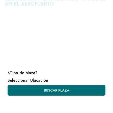
EN EL AEROPUERTO
Aparcamiento cubierto y
vigilado las 24h en el
aeropuerto de Málaga
Tu parking de confianza en el Aeropuerto de Málaga
Abierto 24 horas, 365 días del año
Ubicación estratégica
Vigilancia 24 horas
Seguro de robo y antiincendios
¿Tipo de plaza?
Seleccionar Ubicación
BUSCAR PLAZA